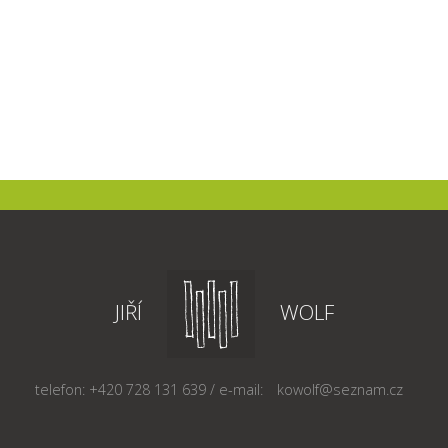
JIŘÍ
WOLF
telefon: +420 728 131 639 / e-mail:
kowolf@seznam.cz