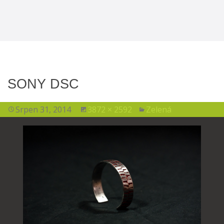
SONY DSC
Srpen 31, 2014
3872 × 2592
Zelená